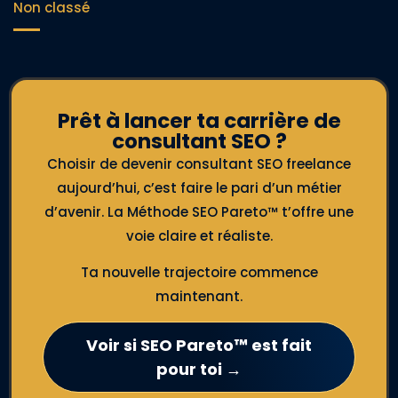
Non classé
Prêt à lancer ta carrière de
consultant SEO ?
Choisir de devenir consultant SEO freelance
aujourd’hui, c’est faire le pari d’un métier
d’avenir. La Méthode SEO Pareto™ t’offre une
voie claire et réaliste.
Ta nouvelle trajectoire commence
maintenant.
Voir si SEO Pareto™ est fait
pour toi →